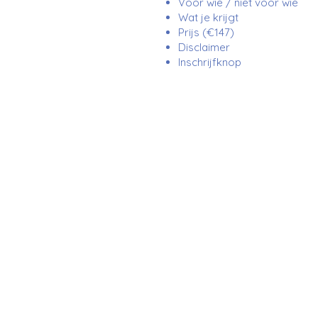
Voor wie / niet voor wie
Wat je krijgt
Prijs (€147)
Disclaimer
Inschrijfknop
Toutes les informations sur ce site sont pu
représentants ne sont pas responsables des 
plaintes, il est toujours nécessaire de consu