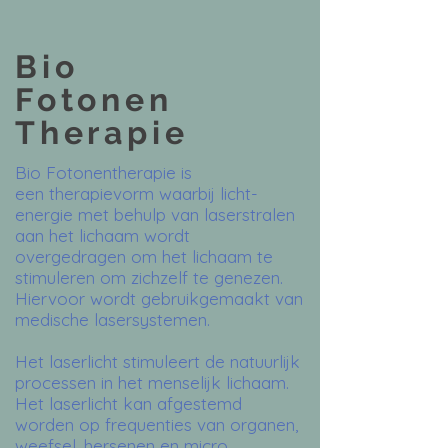
Bio
Fotonen
Therapie
Bio Fotonentherapie is
een therapievorm waarbij licht-
energie met behulp van laserstralen
aan het lichaam wordt
overgedragen om het lichaam te
stimuleren om zichzelf te genezen.
Hiervoor wordt gebruikgemaakt van
medische lasersystemen.
Het laserlicht stimuleert de natuurlijk
processen in het menselijk lichaam.
Het laserlicht kan afgestemd
worden op frequenties van organen,
weefsel, hersenen en micro