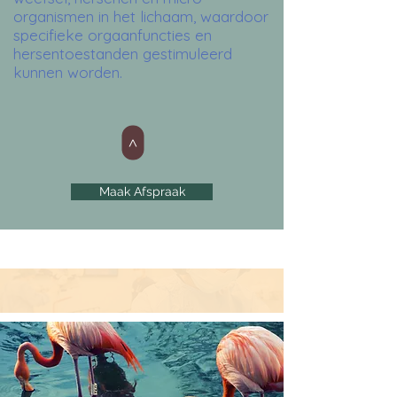
organismen in het lichaam, waardoor
specifieke orgaanfuncties en
hersentoestanden gestimuleerd
kunnen worden.
>
Maak Afspraak