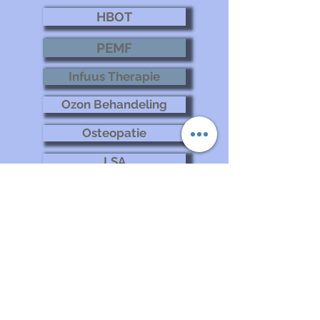
HBOT
PEMF
Infuus Therapie
Ozon Behandeling
Osteopatie
LSA
>
Maak Afspraak