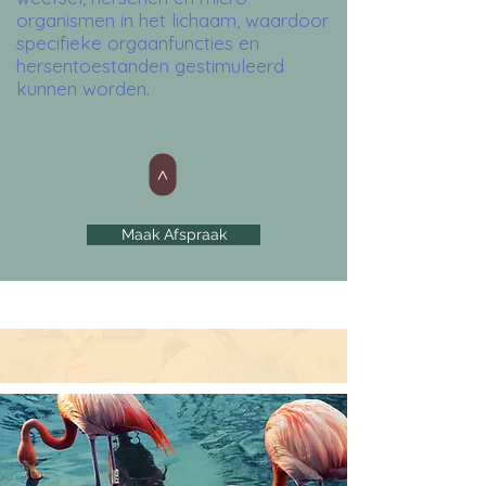
organismen in het lichaam, waardoor
specifieke orgaanfuncties en
hersentoestanden gestimuleerd
kunnen worden.
>
Maak Afspraak