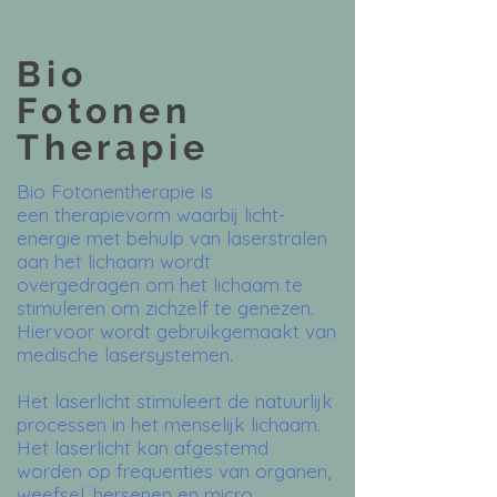
Bio
Fotonen
Therapie
Bio Fotonentherapie is
een therapievorm waarbij licht-
energie met behulp van laserstralen
aan het lichaam wordt
overgedragen om het lichaam te
stimuleren om zichzelf te genezen.
Hiervoor wordt gebruikgemaakt van
medische lasersystemen.
Het laserlicht stimuleert de natuurlijk
processen in het menselijk lichaam.
Het laserlicht kan afgestemd
worden op frequenties van organen,
weefsel, hersenen en micro