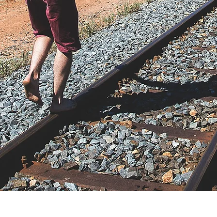
All information on this site is purely infor
not responsible for information provided by 