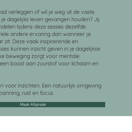
pad verleggen of wil je weg uit de vaste
je dagelijks leven gevangen houden? Jij
delen tijdens deze sessies dezelfde
en hele andere ervaring dan wanneer je
r zit. Deze vaak inspirerende en
ies kunnen inzicht geven in je dagelijkse
ke beweging zorgt voor mentale
een boost aan zuurstof voor lichaam en
en voor inzichten. Een natuurlijk omgeving
panning, rust en focus.
Maak Afspraak