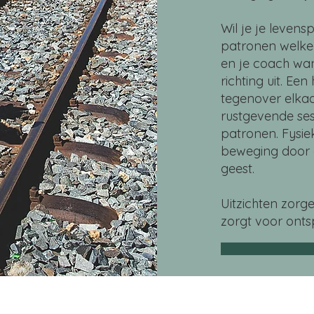
Wil je je levens
patronen welke 
en je coach wan
richting uit. E
tegenover elkaa
rustgevende sess
patronen.
Fysie
beweging door 
geest.
Uitzichten zorg
zorgt voor onts
mative and does not have any medical claim. BLMC or its representatives are
third parties. For medical questions or complaints it is always necessary to