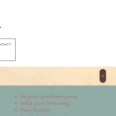
NTACT
>
Vergroot je zelfvertrouwen
Bekijk jouw levensweg
Meer Energie