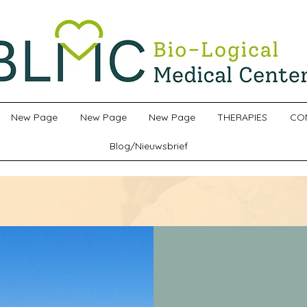
New Page
New Page
New Page
THERAPIES
CO
Blog/Nieuwsbrief