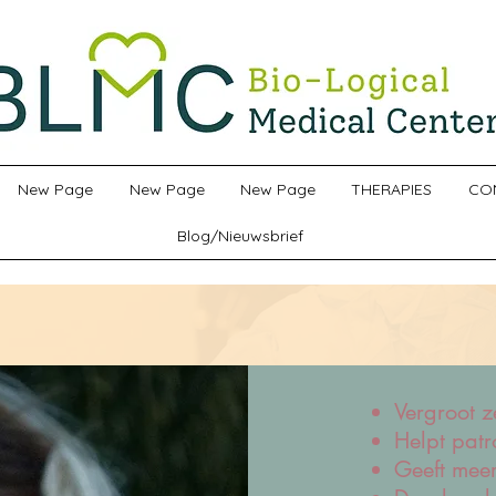
New Page
New Page
New Page
THERAPIES
CO
Blog/Nieuwsbrief
Vergroot z
Helpt pat
Geeft meer