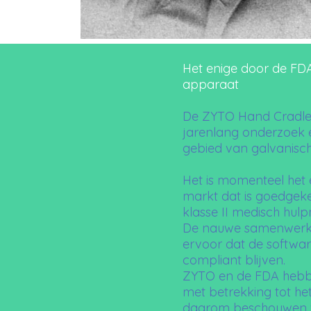
Het enige door de F
apparaat
De ZYTO Hand Cradle i
jarenlang onderzoek 
gebied van galvanisch
Het is momenteel het
markt dat is goedgek
klasse II medisch hulp
De nauwe samenwerki
ervoor dat de softwa
compliant blijven.
ZYTO en de FDA hebbe
met betrekking tot het
daarom beschouwen w