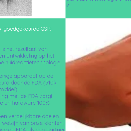
is.
DA-goedgekeurde GSR-
s het resultaat van
en ontwikkeling op het
e huidreactietechnologie.
 enige apparaat op de
eurd door de FDA (510k
middel).
ng met de FDA zorgt
re en hardware 100%
n vergelijkbare doelen
 welzijn van onze klanten,
e de FDA als een partner