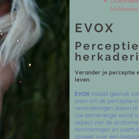
Doorbreek
blokkades
EVOX
Percepti
herkader
Verander je perceptie e
leven.
EVOX
maakt gebruik van
stem om de perceptie in
veranderingen daarin te
Uw stemenergie wordt be
aspect van de anatomie, 
herinneringen en overtu
spreekt over een bepaa