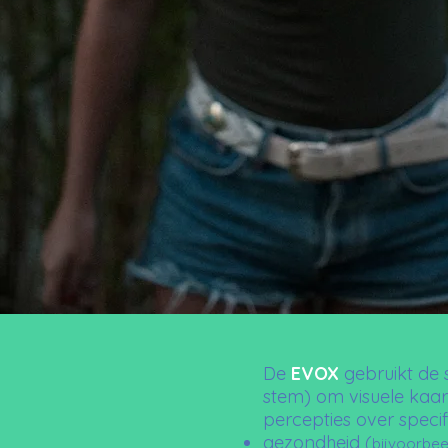
De
EVOX
gebruikt de 
stem) om visuele kaa
percepties over speci
gezondheid (
bijvoorbee