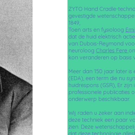
ZYTO Hand Cradle-technol
gevestigde wetenschappelij
1849,
Toen arts en fysioloog
Emi
dat de huid elektrisch acti
van Dubois-Reymond voor
neuroloog
Charles Fere
on
kon veranderen op basis v
Meer dan 150 jaar later is 
(EDA), een term die nu sy
huidrespons (GSR), Er zij
professionele publicaties o
onderwerp beschikbaar.
Wij raden u zeker aan indi
deze techniek een paar v
zien. Deze wetenschappeli
dat deze technologie all