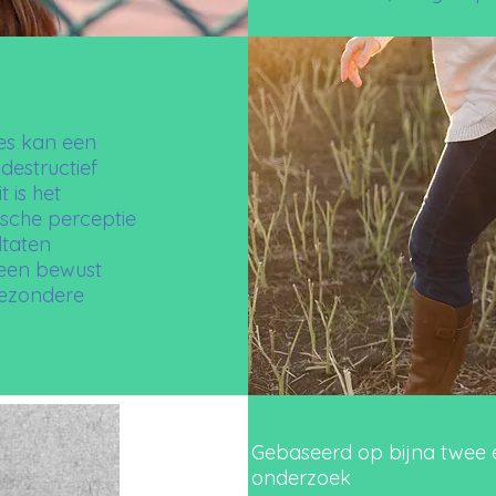
ies kan een
destructief
 is het
ische perceptie
ltaten
 een bewust
gezondere
Gebaseerd op bijna twee
onderzoek