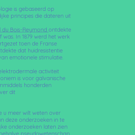
ogie is gebaseerd op
ke principes die dateren uit
l du Bois-Reymond
ontdekte
ef was. In 1879 werd het werk
tgezet toen de Franse
tdekte dat huidresistentie
an emotionele stimulatie.
elektrodermale activiteit
noniem is voor galvanische
n inmiddels honderden
ver dit
e u meer wilt weten over
an deze onderzoeken in te
jke onderzoeken laten zien
esbehalve pseudowetenschap