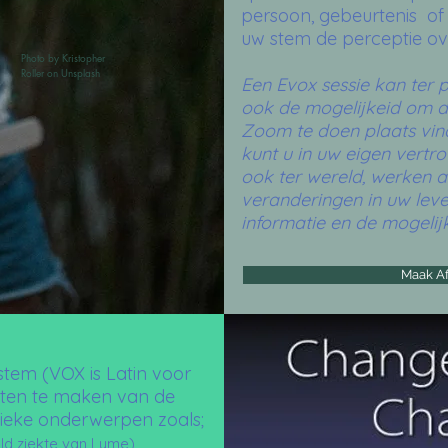
persoon, gebeurtenis o
uw stem de perceptie ov
Photo by
Kristopher
Roller
on
Unsplash
Een Evox sessie kan ter 
ook de mogelijkeid om d
Zoom te doen plaats vin
kunt u in uw eigen vert
ook ter wereld, werken 
veranderingen in uw lev
informatie en de mogeli
Maak A
stem (VOX is Latin voor
rten te maken van de
fieke onderwerpen zoals;
ld ziekte van Lyme)