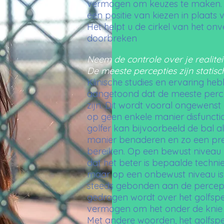
vermogen om keuzes te maken. H
een positie van kiezen in plaats
Het helpt u de cirkel van het o
doorbreken
Neem de controle over je realitei
De meeste percepties zijn statisc
Klinische studies en ervaring he
aangetoond dat de meeste perce
zijn. Dit wordt vooral ongewenst 
op geen enkele manier disfunctio
golfer kan bijvoorbeeld de bal al
manier benaderen en zo een pre
bereiken. Op een bewust niveau k
dat het beter is bepaalde technie
maar op een onbewust niveau is h
steeds gebonden aan de percept
gedragen wordt over het golfspel
vermogen om het onder de knie t
Met andere woorden, het golfspel b