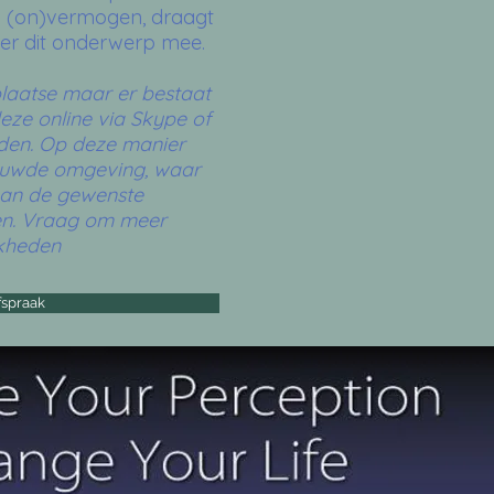
f (on)vermogen, draagt
er dit onderwerp mee.
plaatse maar er bestaat
eze online via Skype of
den. Op deze manier
rouwde omgeving, waar
aan de gewenste
en. Vraag om meer
jkheden
fspraak