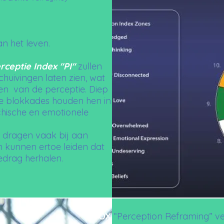
an het leven.
rceptie Index "PI"
zullen
schuivingen laten zien, wat
en van de perceptie. Diep
e blokkades houden hen in
hische en emotionele
 dragen vaak bij aan
 kunnen ertoe leiden dat
drag herhalen.
EVOX
“Perception Reframing” v