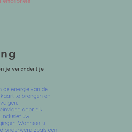
t emotionele
e
ing
n je verandert je
 de energie van de
 kaart te brengen en
 volgen.
ïnvloed door elk
inclusief uw
igingen. Wanneer u
ld onderwerp zoals een