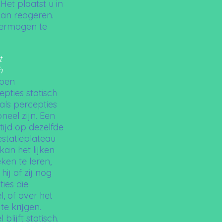
et plaatst u in
 van reageren.
nvermogen te
t
h
bben
pties statisch
als percepties
neel zijn. Een
tijd op dezelfde
statieplateau
an het lijken
ken te leren,
ij of zij nog
ies die
, of over het
e krijgen.
lijft statisch.